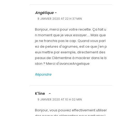
Angélique -
8 JANVIER 2020 AT 22 H 37 MIN
Bonjour, merci pour votre recette. Ça fait u
n moment que je veux essayer.... Mais que
je ne franchis pas le cap. Quand vous parl
ez de pelures d'agrumes, est ce que j'en p
eux mettre par exemple, directement des
peaux de Clémentine à macérer dans le b
idon ? Merci d'avanceAngelique
Répondre
K'line
-
9 JANVIER 2020 AT 10 H 02 MIN
Bonjour, vous pouvez effectivement utiliser
des peaux de clémentine pour parfumer l