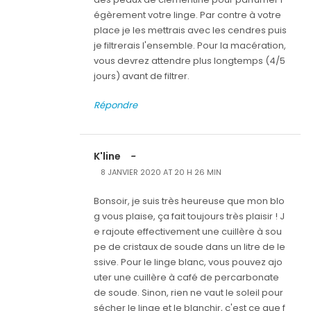
égèrement votre linge. Par contre à votre
place je les mettrais avec les cendres puis
je filtrerais l'ensemble. Pour la macération,
vous devrez attendre plus longtemps (4/5
jours) avant de filtrer.
Répondre
K'line
-
8 JANVIER 2020 AT 20 H 26 MIN
Bonsoir, je suis très heureuse que mon blo
g vous plaise, ça fait toujours très plaisir ! J
e rajoute effectivement une cuillère à sou
pe de cristaux de soude dans un litre de le
ssive. Pour le linge blanc, vous pouvez ajo
uter une cuillère à café de percarbonate
de soude. Sinon, rien ne vaut le soleil pour
sécher le linge et le blanchir, c'est ce que f