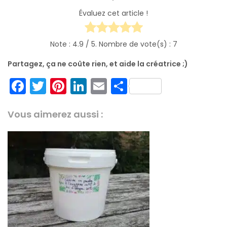
Évaluez cet article !
Note :
4.9
/ 5. Nombre de vote(s) :
7
Partagez, ça ne coûte rien, et aide la créatrice ;)
F
T
Pi
Li
E
P
a
w
nt
n
m
ar
c
itt
er
k
ai
t
Vous aimerez aussi :
e
er
e
e
l
a
b
st
dI
g
o
n
er
o
k