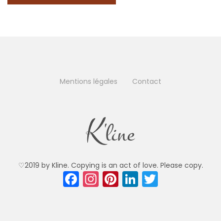
Mentions légales
Contact
♡2019 by Kline. Copying is an act of love. Please copy.
F
In
Pi
Li
T
a
st
nt
n
w
c
a
er
k
itt