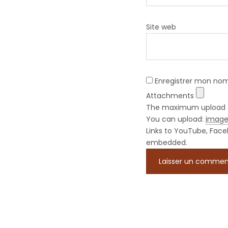
Site web
Enregistrer mon nom
Attachments
The maximum upload fil
You can upload:
imag
Mentions légales
Contact
Links to YouTube, Face
embedded.