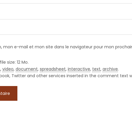
, mon e-mail et mon site dans le navigateur pour mon procha
e size: 12 Mo.
e
,
video
,
document
,
spreadsheet
,
interactive
,
text
,
archive
.
book, Twitter and other services inserted in the comment text w
♡2019 by Kline. Copying is an act of love. Please
copy.