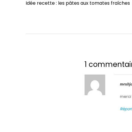
Post
Idée recette : les pâtes aux tomates fraîches
l’article
1 commentai
meubj
merci 
Répon