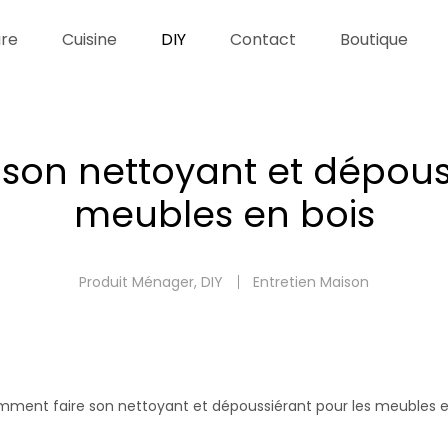
re
Cuisine
DIY
Contact
Boutique
son nettoyant et dépouss
meubles en bois
Produit Ménager
,
DIY
Entretien Maison