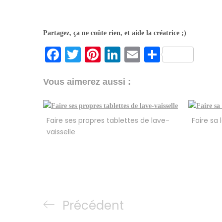
Partagez, ça ne coûte rien, et aide la créatrice ;)
F
T
Pi
Li
E
P
a
w
nt
n
m
ar
c
itt
er
k
ai
t
Vous aimerez aussi :
e
er
e
e
l
a
b
st
dI
g
Faire ses propres tablettes de lave-
Faire sa 
o
n
er
vaisselle
o
k
Navigation
Previous
Précédent
de