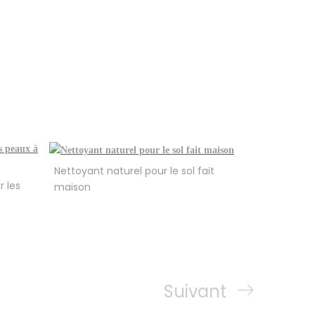
Nettoyant naturel pour le sol fait
r les
maison
Next
Suivant