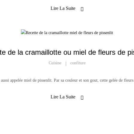
Lire La Suite
e de la cramaillotte ou miel de fleurs de pi
Cuisine
Confiture
, aussi appelée miel de pissenlit. Par sa couleur et son gout, cette gelée de fleur
♡2019 by Kline. Copying is an act of love. Please copy.
Lire La Suite