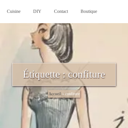
Cuisine
DIY
Contact
Boutique
Étiquette :
confiture
Accueil
»
confiture